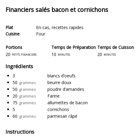
Financiers salés bacon et cornichons
Plat
En-cas
,
recettes rapides
Cuisine
Four
Portions
Temps de Préparation
Temps de Cuisson
20
10
20
petits financiers
minutes
minutes
Ingrédients
3
blancs d’oeufs
50
beurre doux
grammes
50
poudre d’amandes
grammes
20
Farine
grammes
75
allumettes de bacon
grammes
5
cornichons
60
parmesan râpé
grammes
Instructions