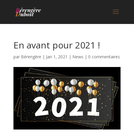
En avant pour 2021 !
par
Bérengère
|
Jan 1, 2021
|
News
|
0 commentaires